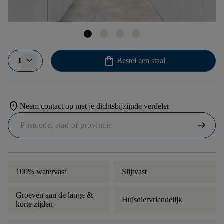
shopping_bag
1
Bestel een staal
location_on
Neem contact op met je dichtsbijzijnde verdeler
arrow_right_alt
100% watervast
Slijtvast
Groeven aan de lange &
Huisdiervriendelijk
korte zijden