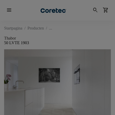
menu
search
shopping_cart
Startpagina
/
Producten
/
Thabor
50 LVTE 1903