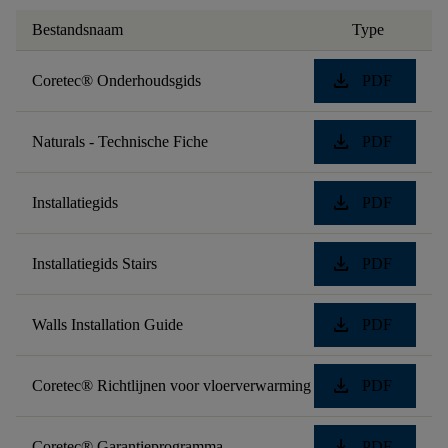
Bestandsnaam
Type
download
Coretec® Onderhoudsgids
PDF
download
Naturals - Technische Fiche
PDF
download
Installatiegids
PDF
download
Installatiegids Stairs
PDF
download
Walls Installation Guide
PDF
download
Coretec® Richtlijnen voor vloerverwarming
PDF
download
Coretec® Garantieprogramma
PDF