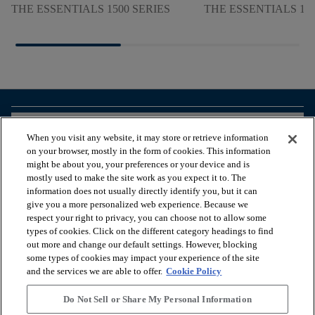
THE ESSENTIALS 1500 SERIES
THE ESSENTIALS 150
arrow_forward_ios
BEKIJK PRODUCTEN
When you visit any website, it may store or retrieve information
on your browser, mostly in the form of cookies. This information
might be about you, your preferences or your device and is
arrow_forward_ios
HANDIGE TOOLS
mostly used to make the site work as you expect it to. The
information does not usually directly identify you, but it can
give you a more personalized web experience. Because we
respect your right to privacy, you can choose not to allow some
arrow_forward_ios
ONZE DIENSTEN
types of cookies. Click on the different category headings to find
out more and change our default settings. However, blocking
some types of cookies may impact your experience of the site
arrow_forward_ios
OVER ONS
and the services we are able to offer.
Cookie Policy
Do Not Sell or Share My Personal Information