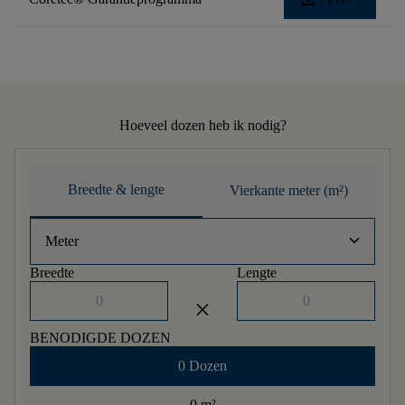
Hoeveel dozen heb ik nodig?
Breedte & lengte
Vierkante meter (m²)
keyboard_arrow_down
Meter
Breedte
Lengte
close
BENODIGDE DOZEN
0 Dozen
0 m
²