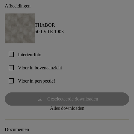
Afbeeldingen
THABOR
50 LVTE 1903
check_box_outline_blank
Interieurfoto
check_box_outline_blank
Vloer in bovenaanzicht
check_box_outline_blank
Vloer in perspectief
download
Geselecteerde downloaden
Alles downloaden
Documenten