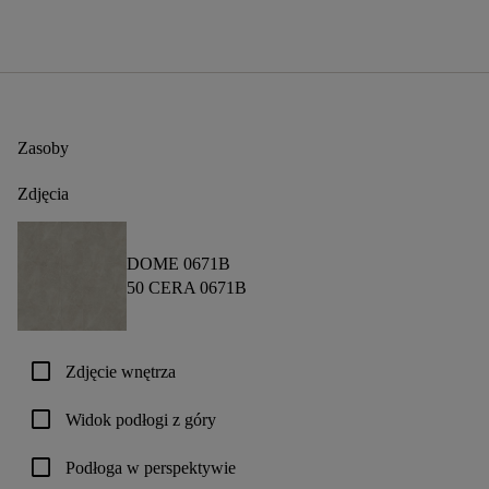
Zasoby
Zdjęcia
DOME 0671B
50 CERA 0671B
check_box_outline_blank
Zdjęcie wnętrza
check_box_outline_blank
Widok podłogi z góry
check_box_outline_blank
Podłoga w perspektywie