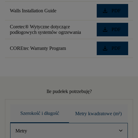
download
Walls Installation Guide
PDF
Coretec® Wytyczne dotyczące
download
PDF
podłogowych systemów ogrzewania
download
COREtec Warranty Program
PDF
Ile pudełek potrzebuję?
Szerokość i długość
Metry kwadratowe (m²)
keyboard_arrow_down
Metry