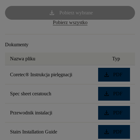
download
Pobierz wybrane
Pobierz wszystko
Dokumenty
Nazwa pliku
Typ
download
Coretec® Instrukcja pielęgnacji
PDF
download
Spec sheet ceratouch
PDF
download
Przewodnik instalacji
PDF
download
Stairs Installation Guide
PDF