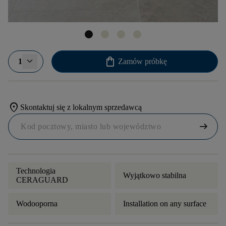
shopping_bag
1
Zamów próbkę
location_on
Skontaktuj się z lokalnym sprzedawcą
arrow_right_alt
Technologia
Wyjątkowo stabilna
CERAGUARD
Wodooporna
Installation on any surface