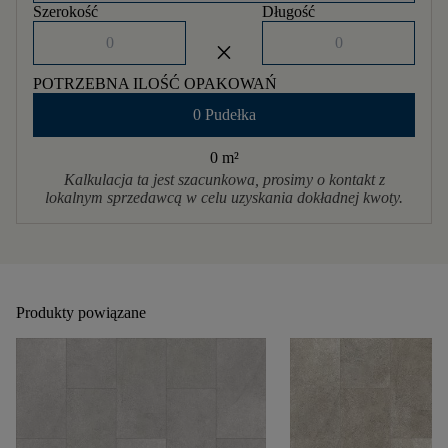
Szerokość
Długość
close
POTRZEBNA ILOŚĆ OPAKOWAŃ
0 Pudełka
0 m
²
Kalkulacja ta jest szacunkowa, prosimy o kontakt z
lokalnym sprzedawcą w celu uzyskania dokładnej kwoty.
Produkty powiązane