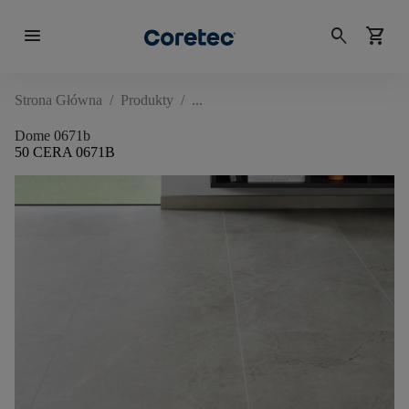
menu
search
shopping_cart
Strona Główna
/
Produkty
/
Dome 0671b
50 CERA 0671B