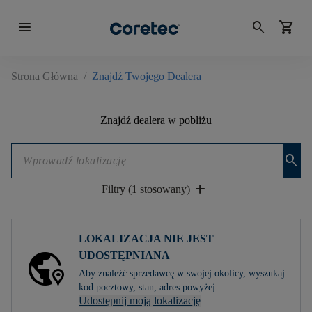
menu
search
shopping_cart
Strona Główna
/
Znajdź Twojego Dealera
Znajdź dealera w pobliżu
search
add
Filtry (1 stosowany)
LOKALIZACJA NIE JEST
UDOSTĘPNIANA
Aby znaleźć sprzedawcę w swojej okolicy, wyszukaj
kod pocztowy, stan, adres powyżej.
Udostępnij moją lokalizację