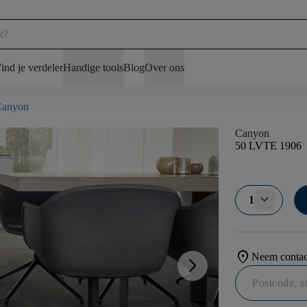
ind je verdeler
Handige tools
Blog
Over ons
Canyon
Canyon
50 LVTE 1906
1
location_on
Neem contact
arrow_forward_ios