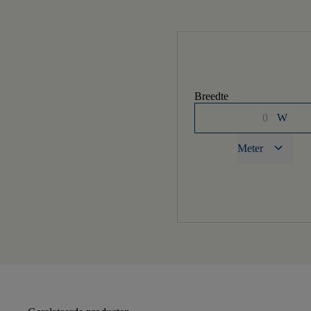
Breedte
W
keyboard_arrow_down
Meter