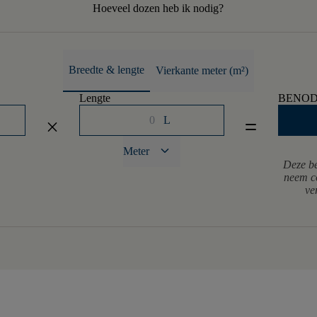
Hoeveel dozen heb ik nodig?
Breedte & lengte
Vierkante meter (m²)
Lengte
BENOD
L
close
equal
keyboard_arrow_down
Meter
Deze be
neem co
ve