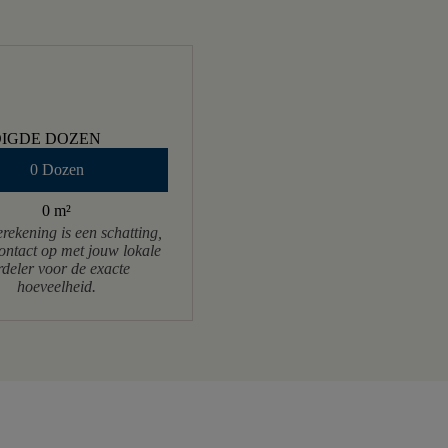
IGDE DOZEN
0 Dozen
0 m
²
rekening is een schatting,
ntact op met jouw lokale
rdeler voor de exacte
hoeveelheid.