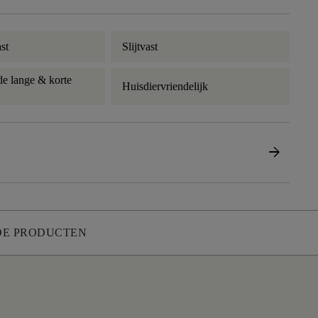
st
Slijtvast
e lange & korte
Huisdiervriendelijk
arrow_forward
DE PRODUCTEN