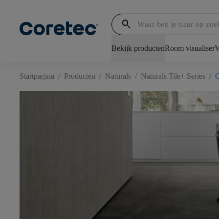
search
Bekijk producten
Room visualiser
V
Startpagina
/
Producten
/
Naturals
/
Naturals Tile+ Series
/