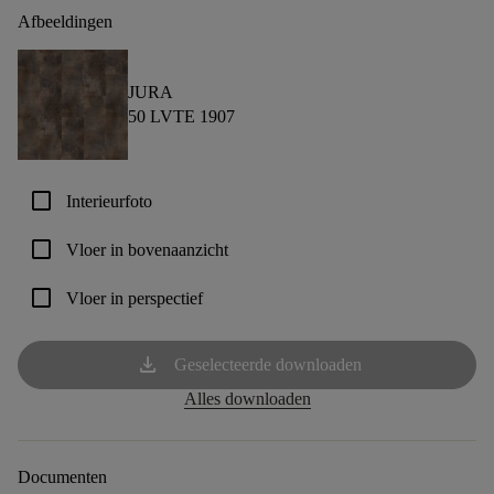
Afbeeldingen
JURA
50 LVTE 1907
check_box_outline_blank
Interieurfoto
check_box_outline_blank
Vloer in bovenaanzicht
check_box_outline_blank
Vloer in perspectief
download
Geselecteerde downloaden
Alles downloaden
Documenten