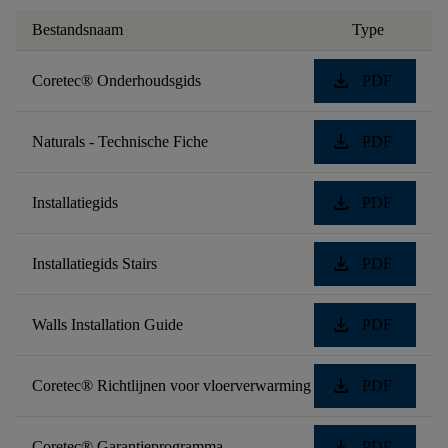
Bestandsnaam
Type
download
Coretec® Onderhoudsgids
PDF
download
Naturals - Technische Fiche
PDF
download
Installatiegids
PDF
download
Installatiegids Stairs
PDF
download
Walls Installation Guide
PDF
download
Coretec® Richtlijnen voor vloerverwarming
PDF
download
Coretec® Garantieprogramma
PDF