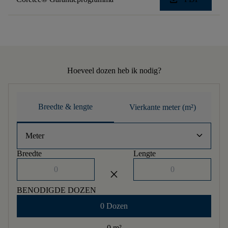
Hoeveel dozen heb ik nodig?
Breedte & lengte
Vierkante meter (m²)
keyboard_arrow_down
Meter
Breedte
Lengte
close
BENODIGDE DOZEN
0 Dozen
0 m
²