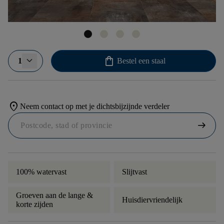
shopping_bag
1
Bestel een staal
location_on
Neem contact op met je dichtsbijzijnde verdeler
arrow_right_alt
100% watervast
Slijtvast
Groeven aan de lange &
Huisdiervriendelijk
korte zijden