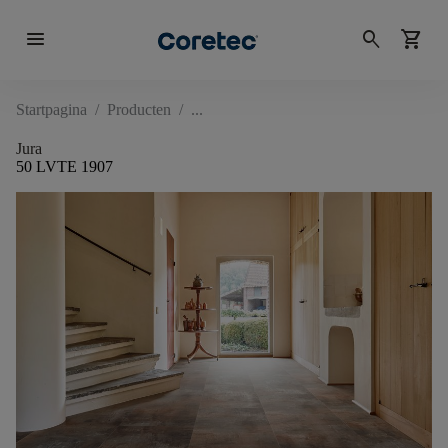
menu
search
shopping_cart
Startpagina
/
Producten
/
Jura
50 LVTE 1907