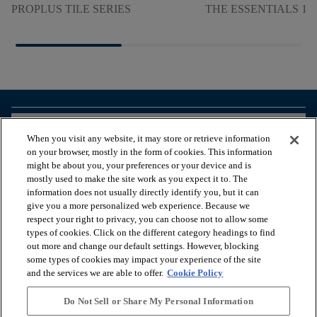
PROPLUS TILE SERIES
THE ESSENTIALS 150
arrow_forward_ios
BEKIJK PRODUCTEN
When you visit any website, it may store or retrieve information
on your browser, mostly in the form of cookies. This information
might be about you, your preferences or your device and is
arrow_forward_ios
HANDIGE TOOLS
mostly used to make the site work as you expect it to. The
information does not usually directly identify you, but it can
give you a more personalized web experience. Because we
respect your right to privacy, you can choose not to allow some
arrow_forward_ios
ONZE DIENSTEN
types of cookies. Click on the different category headings to find
out more and change our default settings. However, blocking
some types of cookies may impact your experience of the site
arrow_forward_ios
OVER ONS
and the services we are able to offer.
Cookie Policy
Do Not Sell or Share My Personal Information