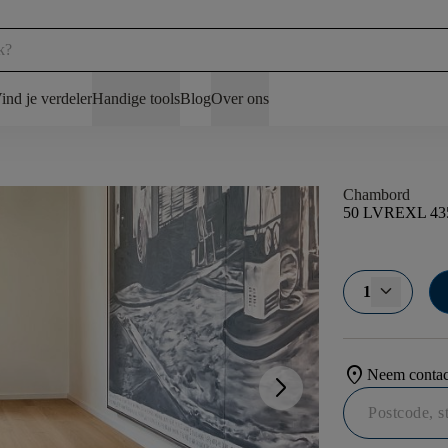
ind je verdeler
Handige tools
Blog
Over ons
Chambord
50 LVREXL 43
1
location_on
Neem contact
arrow_forward_ios