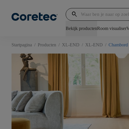
search
Bekijk producten
Room visualiser
V
Startpagina
/
Producten
/
XL-END
/
XL-END
/
Chambord