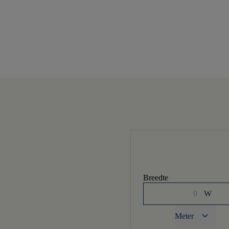
Breedte
W
keyboard_arrow_down
Meter