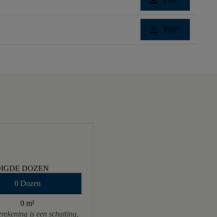
download
download
PDF
IGDE DOZEN
0 Dozen
0 m
²
rekening is een schatting,