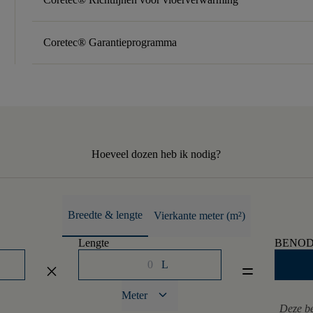
Coretec® Garantieprogramma
Hoeveel dozen heb ik nodig?
Breedte & lengte
Vierkante meter (m²)
Lengte
BENOD
L
close
equal
keyboard_arrow_down
Meter
Deze be