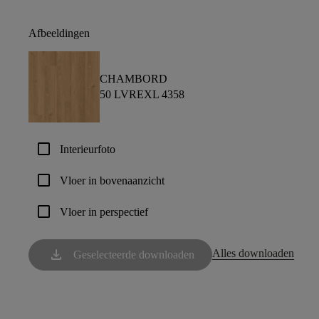
Afbeeldingen
CHAMBORD
50 LVREXL 4358
check_box_outline_blank
Interieurfoto
check_box_outline_blank
Vloer in bovenaanzicht
check_box_outline_blank
Vloer in perspectief
download
Alles downloaden
Geselecteerde downloaden