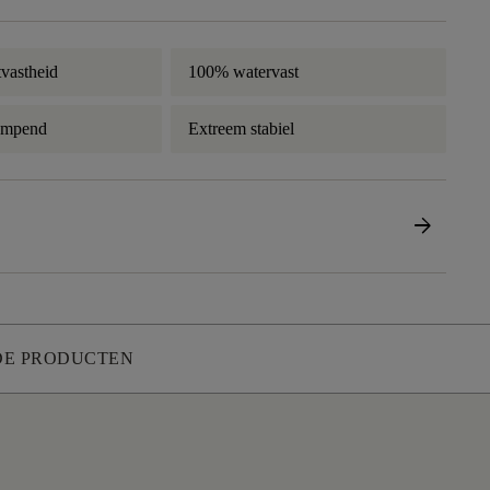
jtvastheid
100% watervast
empend
Extreem stabiel
arrow_forward
DE PRODUCTEN