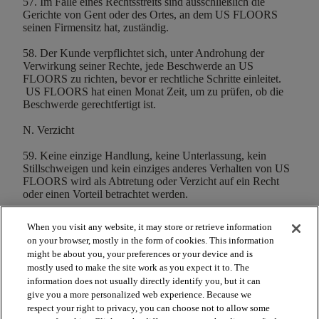
57. Im Falle eines Rechtsstreits sind ausschließlich die
Gerichte von Gent oder des Ortes, an dem US FLOORS
seinen Firmensitz hat, zuständig.
58. Der Kunde verpflichtet sich, unter Androhung der
Verwirkung seiner Rechte, jede Beschwerde an US
FLOORS zu richten, bevor er rechtliche Schritte einleitet.
US FLOORS hat einen Monat Zeit, um zu prüfen, ob die
Beschwerde gerechtfertigt ist.
N. Verzicht
59. Keine einzige Handlung, keine Unterlassung, kein
Stillschweigen und kein einziges anderes Verhalten von US
FLOORS wird als Abtretung oder Verzicht auf ein Recht
oder einen Vorteil betrachtet werden.
When you visit any website, it may store or retrieve information
on your browser, mostly in the form of cookies. This information
might be about you, your preferences or your device and is
mostly used to make the site work as you expect it to. The
arrow_forward_ios
PRODUKTE ANSEHEN
information does not usually directly identify you, but it can
give you a more personalized web experience. Because we
respect your right to privacy, you can choose not to allow some