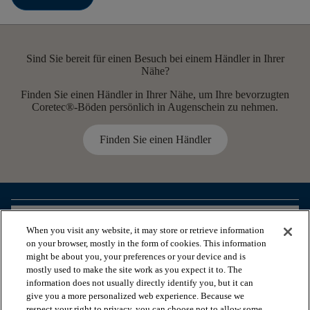
Sind Sie bereit für einen Besuch bei einem Händler in Ihrer
Nähe?
Finden Sie einen Händler in Ihrer Nähe, um Ihre bevorzugten
Coretec®-Böden persönlich in Augenschein zu nehmen.
Finden Sie einen Händler
arrow_forward_ios
PRODUKTE ANSEHEN
When you visit any website, it may store or retrieve information
on your browser, mostly in the form of cookies. This information
might be about you, your preferences or your device and is
arrow_forward_ios
NÜTZLICHE TOOLS
mostly used to make the site work as you expect it to. The
information does not usually directly identify you, but it can
give you a more personalized web experience. Because we
respect your right to privacy, you can choose not to allow some