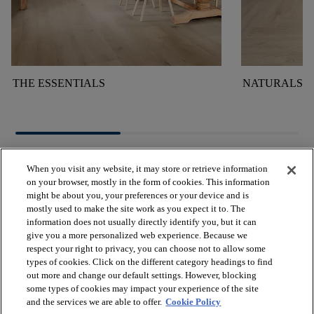
THE ESSENTIALS
NATURALS
When you visit any website, it may store or retrieve information
on your browser, mostly in the form of cookies. This information
might be about you, your preferences or your device and is
mostly used to make the site work as you expect it to. The
arrow_forward_ios
PRODUKTE ANSEHEN
information does not usually directly identify you, but it can
give you a more personalized web experience. Because we
respect your right to privacy, you can choose not to allow some
arrow_forward_ios
NÜTZLICHE TOOLS
types of cookies. Click on the different category headings to find
out more and change our default settings. However, blocking
some types of cookies may impact your experience of the site
and the services we are able to offer.
Cookie Policy
arrow_forward_ios
UNSERE DIENSTLEISTUNGEN